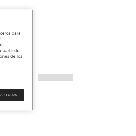
erceros para
l
te
 partir de
iones de los
AR TODAS