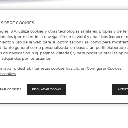
A SOBRE COOKIES
Más info
nglés, S.A. utiliza cookies y otras tecnologías similares, propias y de t
cionales (permitiendo la navegación en la web) y analíticos (conocer e
iento y uso de la web para su optimización), así como para mostrar
d (tanto general como personalizada, en base a un perfil elaborado a
s de navegación p.ej. páginas visitadas) y para poder valorar las opin
 adquiridos por los usuarios.
istrar o deshabilitar estas cookies haz clic en Configurar Cookies.
e cookies
RAR COOKIES
RECHAZAR TODAS
ACEPT