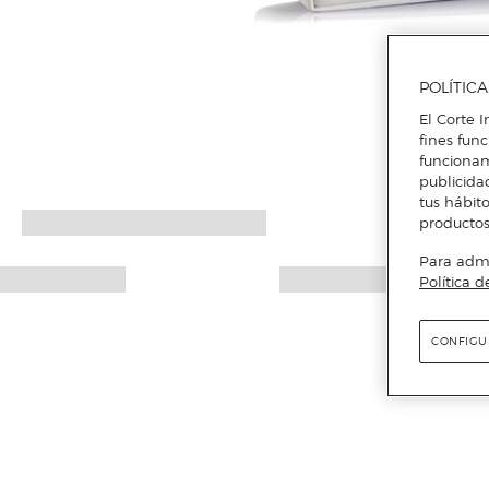
POLÍTIC
El Corte I
fines fun
funcionam
publicida
tus hábito
productos
Para admin
Política d
CONFIGU