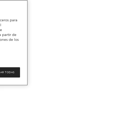
erceros para
l
te
 partir de
iones de los
AR TODAS