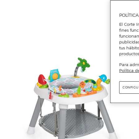
POLÍTIC
El Corte I
fines fun
funcionam
publicida
tus hábito
productos
Para admin
Política d
CONFIGU