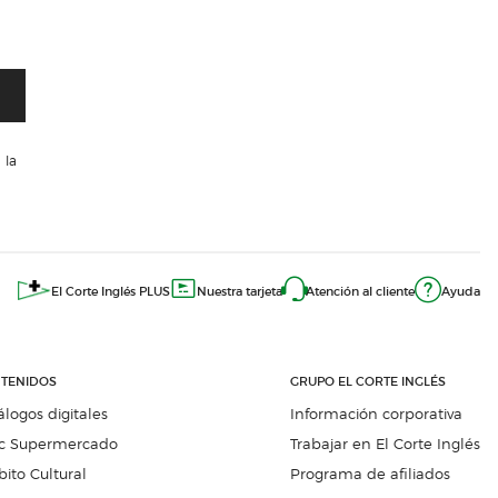
 la
El Corte Inglés PLUS
Nuestra tarjeta
Atención al cliente
Ayuda
TENIDOS
GRUPO EL CORTE INGLÉS
álogos digitales
Información corporativa
c Supermercado
Trabajar en El Corte Inglés
ito Cultural
Programa de afiliados