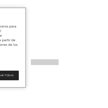
erceros para
l
te
 partir de
iones de los
AR TODAS