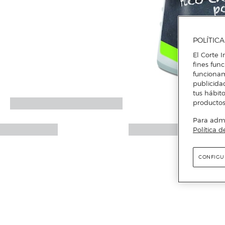
POLÍTIC
El Corte I
fines fun
funcionam
publicida
tus hábito
productos
Para admin
Política d
CONFIGU