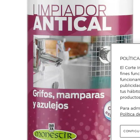
POLÍTIC
El Corte I
fines fun
funcionam
publicida
tus hábito
productos
Para admin
Política d
CONFIGU