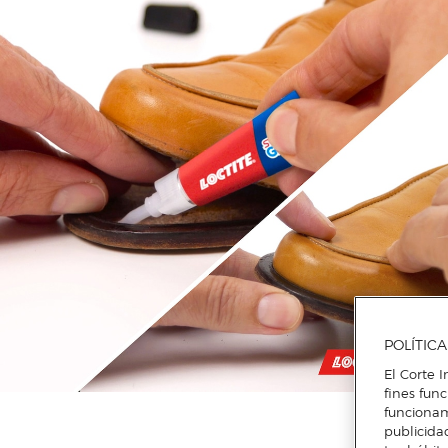
POLÍTIC
El Corte I
fines fun
funcionam
publicida