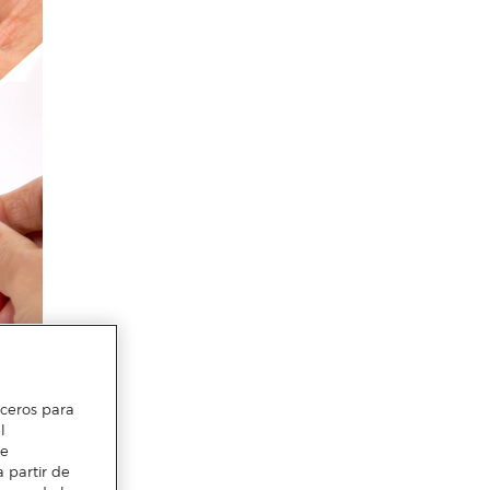
erceros para
l
te
 partir de