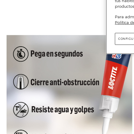
tus hábito
productos
Para admin
Política d
CONFIGU