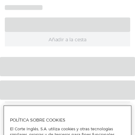
Añadir a la cesta
CARACTERÍSTICAS
POLÍTICA SOBRE COOKIES
INFORMACIÓN SEGURIDAD DEL PRODUCTO
El Corte Inglés, S.A. utiliza cookies y otras tecnologías
similares, propias y de terceros para fines funcionales