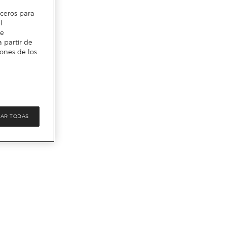
erceros para
l
te
 partir de
iones de los
AR TODAS