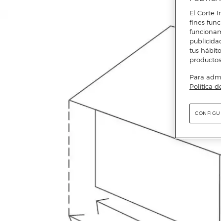
El Corte I
fines fun
funcionam
publicida
tus hábito
productos
Para admin
Política d
CONFIGU