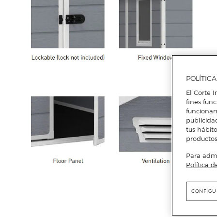
POLÍTIC
El Corte I
fines fun
funcionam
publicida
tus hábito
productos
Para admin
Política d
CONFIGU