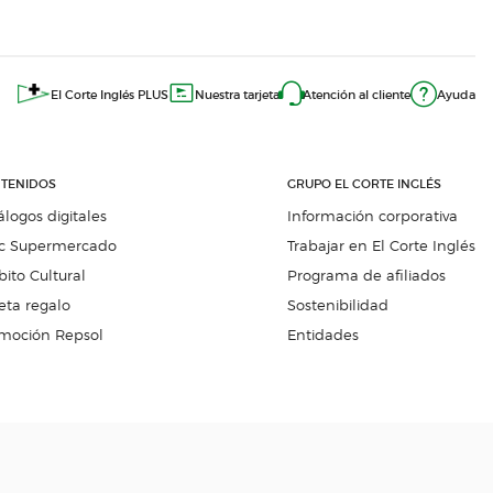
El Corte Inglés PLUS
Nuestra tarjeta
Atención al cliente
Ayuda
TENIDOS
GRUPO EL CORTE INGLÉS
álogos digitales
Información corporativa
c Supermercado
Trabajar en El Corte Inglés
ito Cultural
Programa de afiliados
eta regalo
Sostenibilidad
moción Repsol
Entidades