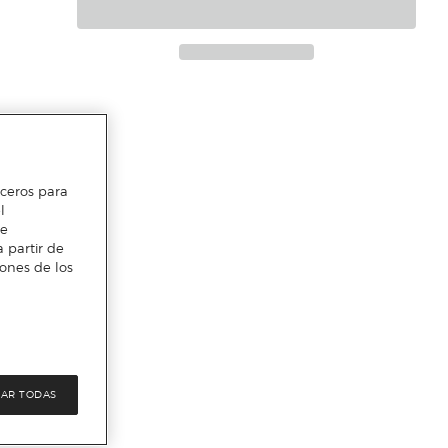
erceros para
l
te
 partir de
iones de los
AR TODAS