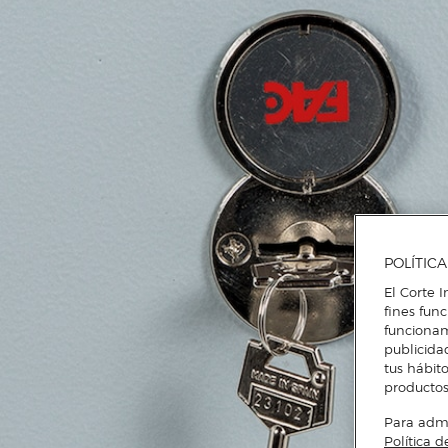
POLÍTIC
El Corte I
fines fun
funcionam
publicida
tus hábito
productos
Para admin
Política d