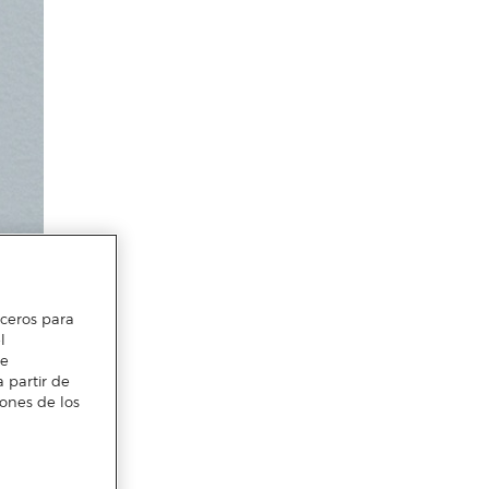
erceros para
l
te
 partir de
iones de los