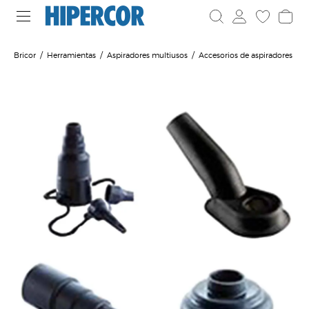
Bricor
Herramientas
Aspiradores multiusos
Accesorios de aspiradores