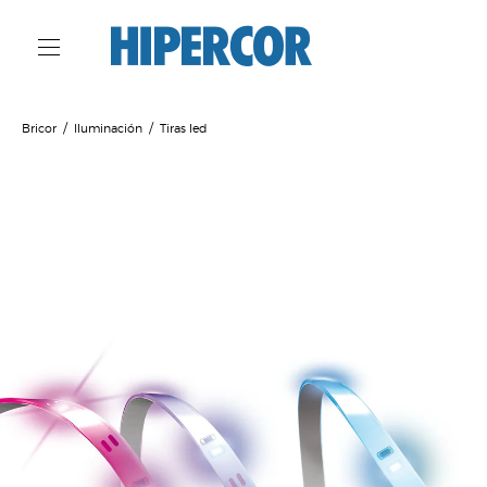
Bricor
Iluminación
Tiras led