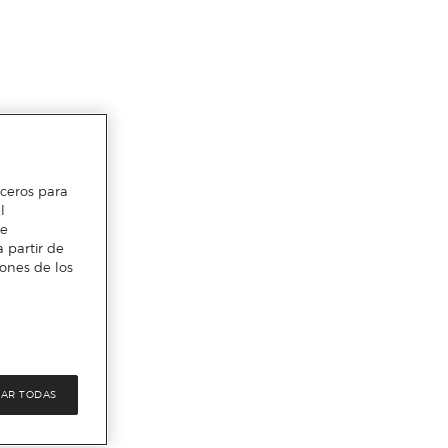
erceros para
l
te
 partir de
iones de los
AR TODAS