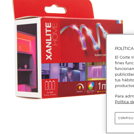
POLÍTIC
El Corte I
fines fun
funcionam
publicida
tus hábito
productos
Para admin
Política d
CONFIGU