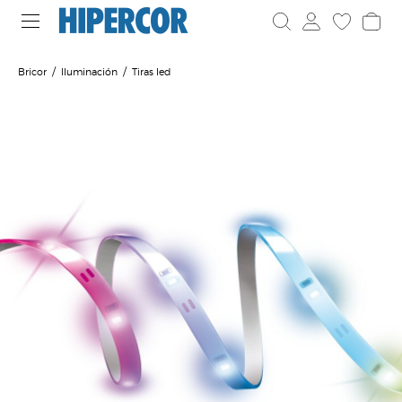
Bricor
Iluminación
Tiras led