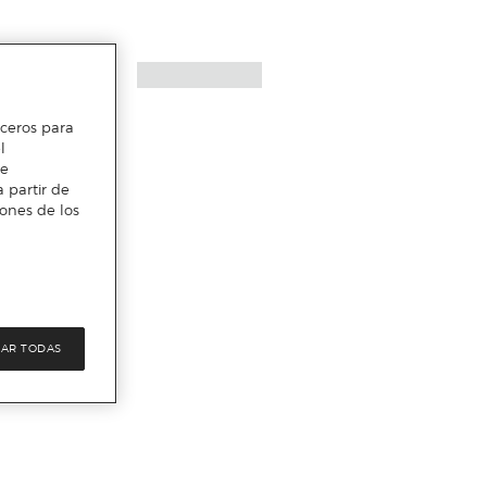
erceros para
l
te
 partir de
iones de los
AR TODAS