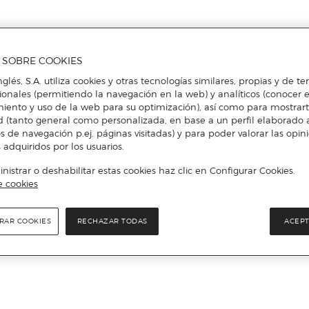
A SOBRE COOKIES
nglés, S.A. utiliza cookies y otras tecnologías similares, propias y de t
cionales (permitiendo la navegación en la web) y analíticos (conocer e
iento y uso de la web para su optimización), así como para mostrar
d (tanto general como personalizada, en base a un perfil elaborado a
s de navegación p.ej. páginas visitadas) y para poder valorar las opin
 adquiridos por los usuarios.
istrar o deshabilitar estas cookies haz clic en Configurar Cookies.
e cookies
RAR COOKIES
RECHAZAR TODAS
ACEPT