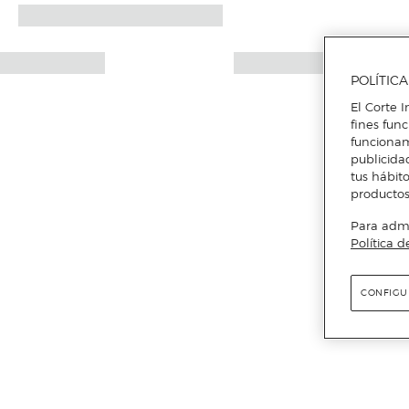
POLÍTIC
El Corte I
fines fun
funcionam
publicida
tus hábito
productos
Para admin
Política d
CONFIGU