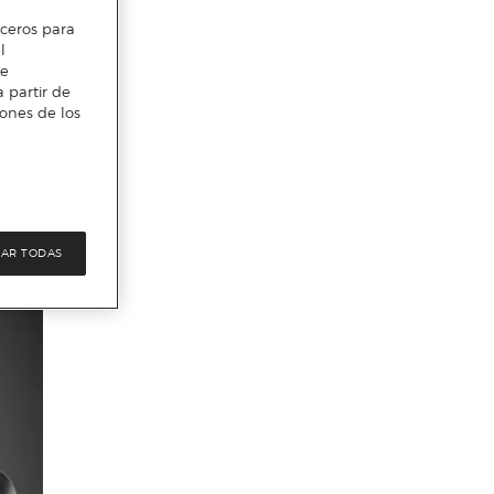
erceros para
l
te
 partir de
iones de los
AR TODAS