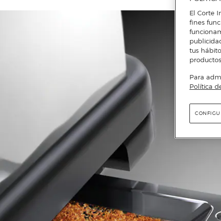
El Corte I
fines fun
funcionam
publicida
tus hábito
productos
Para admin
Política d
CONFIGU