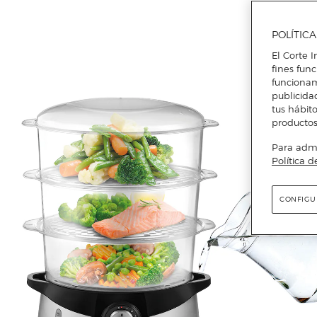
POLÍTIC
El Corte I
fines fun
funcionam
publicida
tus hábito
productos
Para admin
Política d
CONFIGU