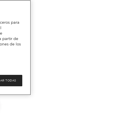
erceros para
l
te
 partir de
iones de los
AR TODAS