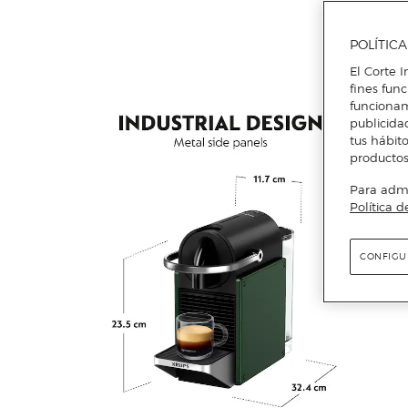
POLÍTIC
El Corte I
fines fun
funcionam
publicida
tus hábito
productos
Para admin
Política d
CONFIGU