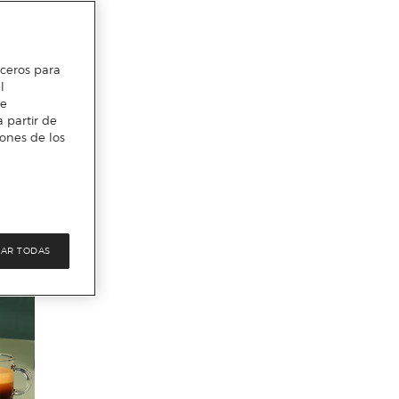
erceros para
l
te
 partir de
iones de los
AR TODAS