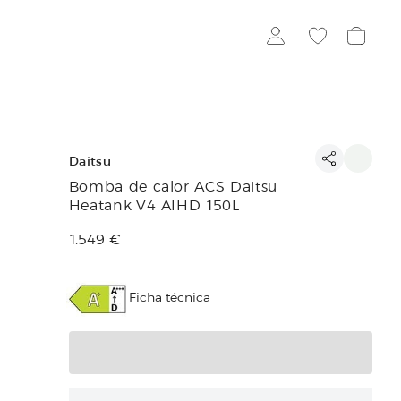
Daitsu
Bomba de calor ACS Daitsu
Heatank V4 AIHD 150L
Precio de venta
1.549 €
Ficha técnica