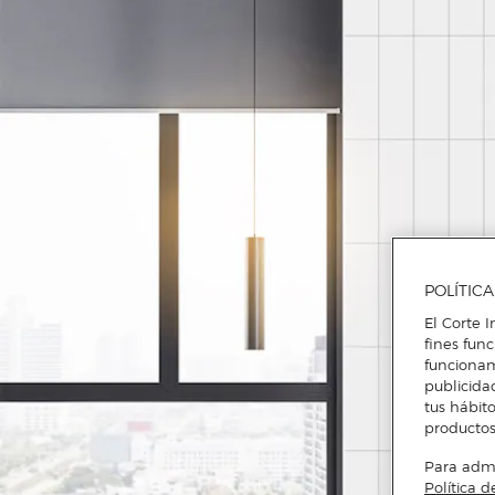
POLÍTIC
El Corte I
fines fun
funcionam
publicida
tus hábito
productos
Para admin
Política d