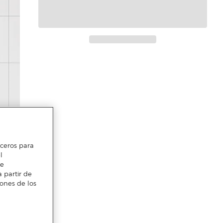
erceros para
l
te
 partir de
iones de los