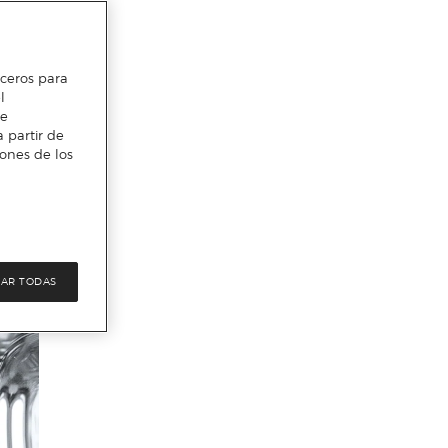
erceros para
l
te
 partir de
iones de los
AR TODAS