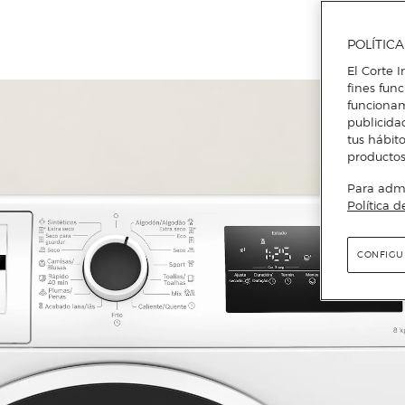
POLÍTIC
El Corte I
fines fun
funcionam
publicida
tus hábito
productos
Para admin
Política d
CONFIGU