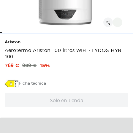
Ariston
Aerotermo Ariston 100 litros WiFi - LYDOS HYB.
100L
Precio de venta
Precio original
Descuento
769 €
909 €
15%
Ficha técnica
Solo en tienda