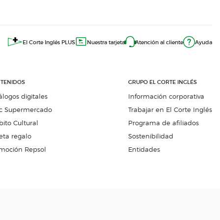
El Corte Inglés PLUS
Nuestra tarjeta
Atención al cliente
Ayuda
TENIDOS
GRUPO EL CORTE INGLÉS
álogos digitales
Información corporativa
c Supermercado
Trabajar en El Corte Inglés
ito Cultural
Programa de afiliados
eta regalo
Sostenibilidad
moción Repsol
Entidades