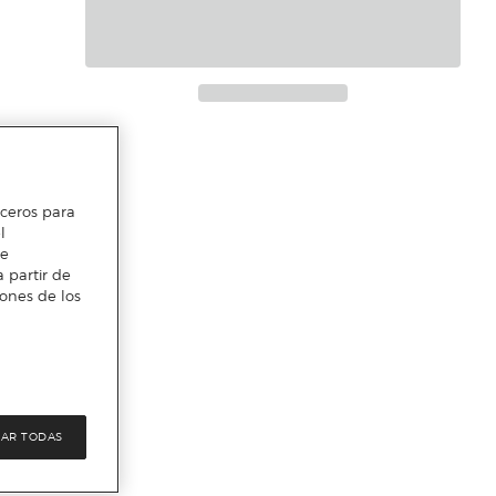
erceros para
l
te
 partir de
iones de los
AR TODAS