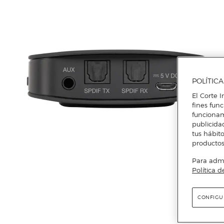
POLÍTIC
El Corte I
fines fun
funcionam
publicida
tus hábito
productos
Para admin
Política d
CONFIGU