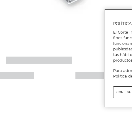
POLÍTIC
El Corte I
fines fun
funcionam
publicida
tus hábito
productos
Para admin
Política d
CONFIGU