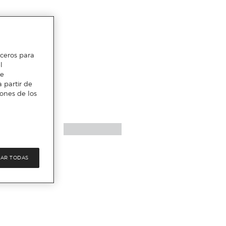
erceros para
l
te
 partir de
iones de los
AR TODAS