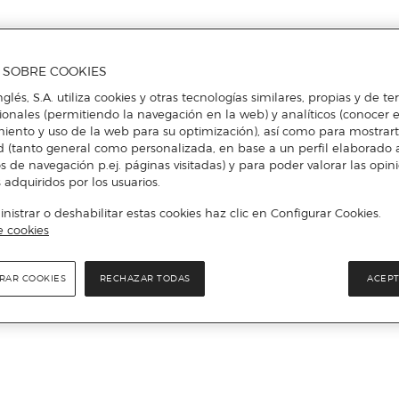
A SOBRE COOKIES
Más info
nglés, S.A. utiliza cookies y otras tecnologías similares, propias y de t
cionales (permitiendo la navegación en la web) y analíticos (conocer e
iento y uso de la web para su optimización), así como para mostrar
d (tanto general como personalizada, en base a un perfil elaborado a
s de navegación p.ej. páginas visitadas) y para poder valorar las opin
 adquiridos por los usuarios.
istrar o deshabilitar estas cookies haz clic en Configurar Cookies.
e cookies
RAR COOKIES
RECHAZAR TODAS
ACEPT