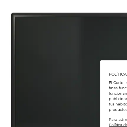
POLÍTIC
El Corte I
fines fun
funcionam
publicida
tus hábito
productos
Para admin
Política d