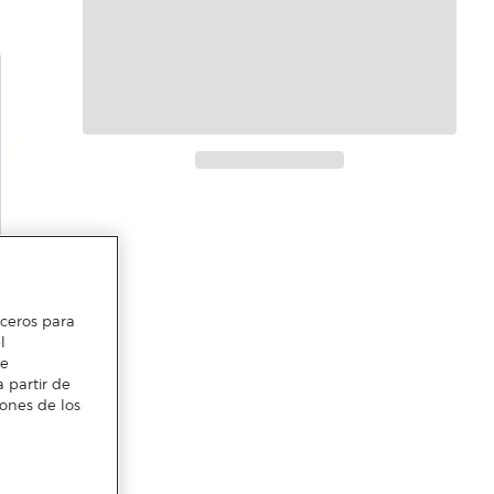
erceros para
l
te
 partir de
iones de los