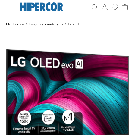
Electrónica
Imagen y sonido
Tv
Tv oled