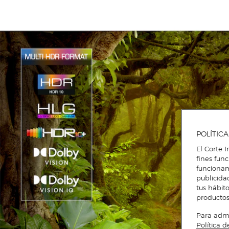
POLÍTIC
El Corte I
fines fun
funcionam
publicida
tus hábito
productos
Para admin
Política d