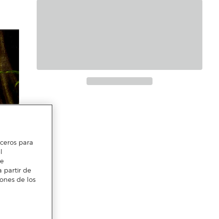
erceros para
l
te
 partir de
iones de los