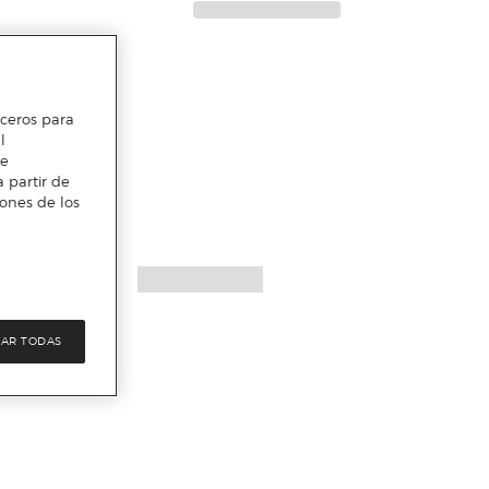
erceros para
l
te
 partir de
iones de los
AR TODAS