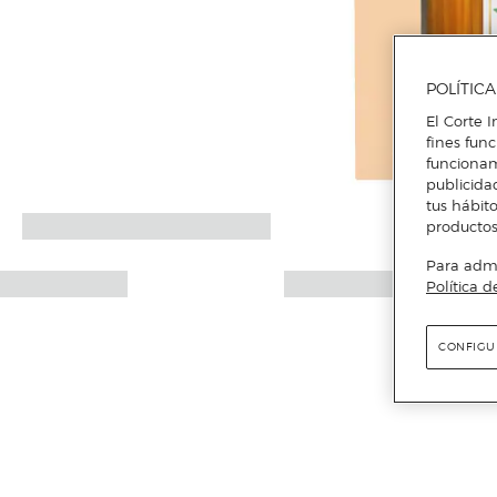
POLÍTIC
El Corte I
fines fun
funcionam
publicida
tus hábito
productos
Para admin
Política d
CONFIGU