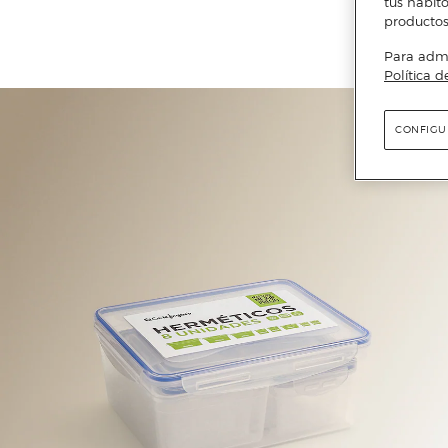
tus hábito
productos
Para admin
Política d
CONFIGU