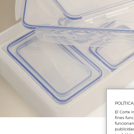
POLÍTIC
El Corte I
fines fun
funcionam
publicida