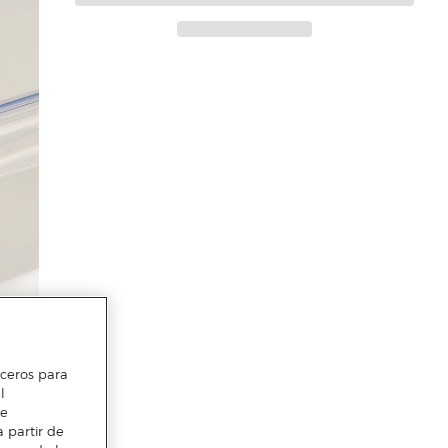
erceros para
l
te
 partir de