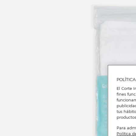
POLÍTIC
El Corte I
fines fun
funcionam
publicida
tus hábito
productos
Para admin
Política d