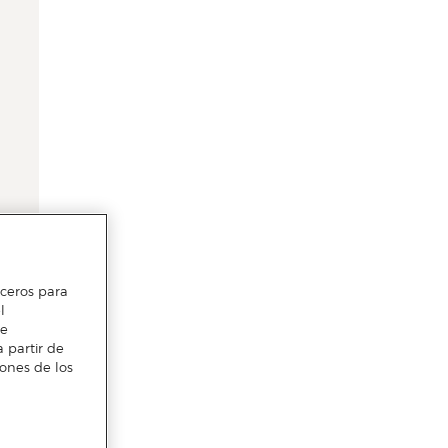
erceros para
l
te
 partir de
iones de los