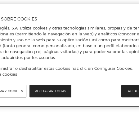
A SOBRE COOKIES
nglés, S.A. utiliza cookies y otras tecnologías similares, propias y de t
cionales (permitiendo la navegación en la web) y analíticos (conocer e
iento y uso de la web para su optimización), así como para mostrar
d (tanto general como personalizada, en base a un perfil elaborado a
s de navegación p.ej. páginas visitadas) y para poder valorar las opin
 adquiridos por los usuarios.
istrar o deshabilitar estas cookies haz clic en Configurar Cookies.
e cookies
RAR COOKIES
RECHAZAR TODAS
ACEPT