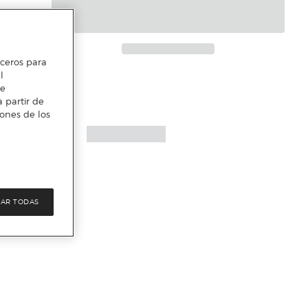
erceros para
l
te
 partir de
iones de los
AR TODAS