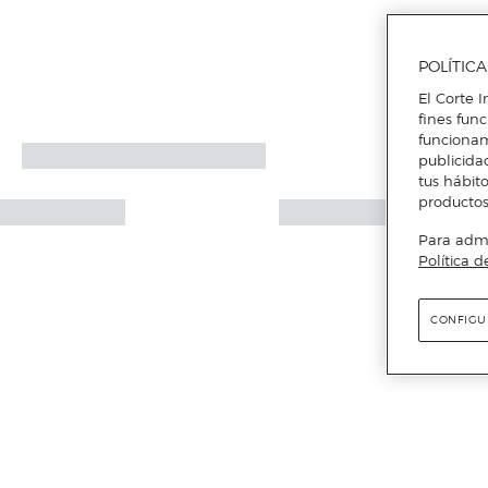
POLÍTIC
El Corte I
fines fun
funcionam
publicida
tus hábito
productos
Para admin
Política d
CONFIGU