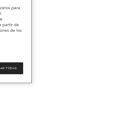
erceros para
l
te
 partir de
iones de los
AR TODAS