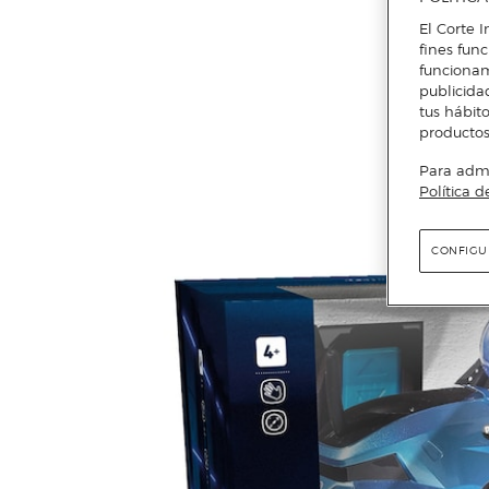
El Corte I
fines fun
funcionam
publicida
tus hábito
productos
Para admin
Política d
CONFIGU