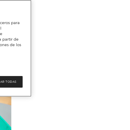
erceros para
l
te
 partir de
iones de los
AR TODAS