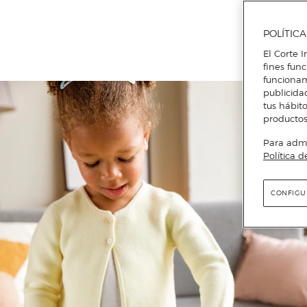
POLÍTIC
El Corte I
fines fun
funcionam
publicida
tus hábito
productos
Para admin
Política d
CONFIGU