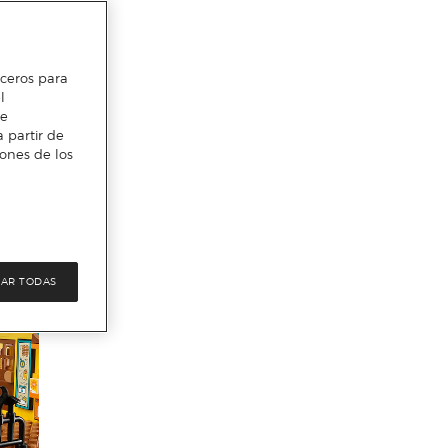
erceros para
l
te
 partir de
iones de los
AR TODAS