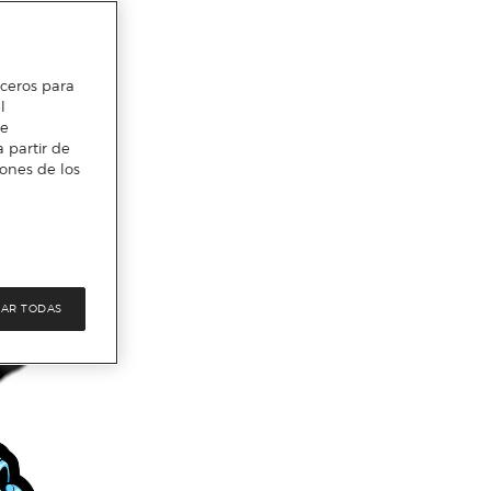
erceros para
l
te
 partir de
iones de los
AR TODAS