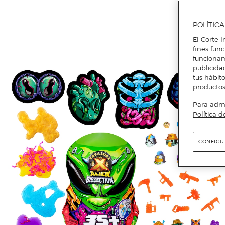
POLÍTIC
El Corte I
fines fun
funcionam
publicida
tus hábito
productos
Para admin
Política d
CONFIGU