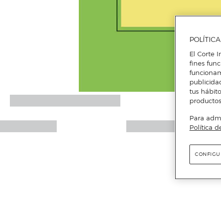
POLÍTIC
El Corte I
fines fun
funcionam
publicida
tus hábito
productos
Para admin
Política d
CONFIGU