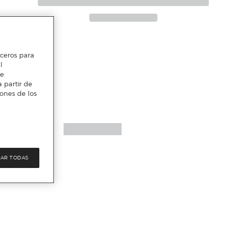
erceros para
l
te
 partir de
iones de los
AR TODAS