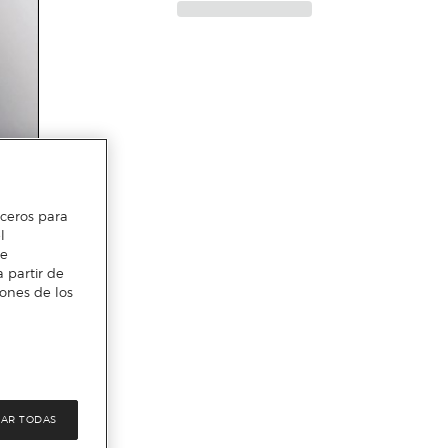
erceros para
l
te
 partir de
iones de los
AR TODAS