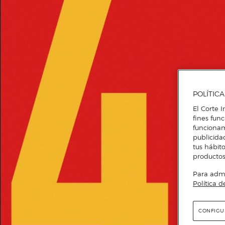
POLÍTIC
El Corte I
fines fun
funcionam
publicida
tus hábito
productos
Para admin
Política d
CONFIGU