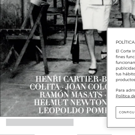
POLÍTIC
El Corte I
fines fun
funcionam
publicida
tus hábito
productos
Para admin
Política d
CONFIGU