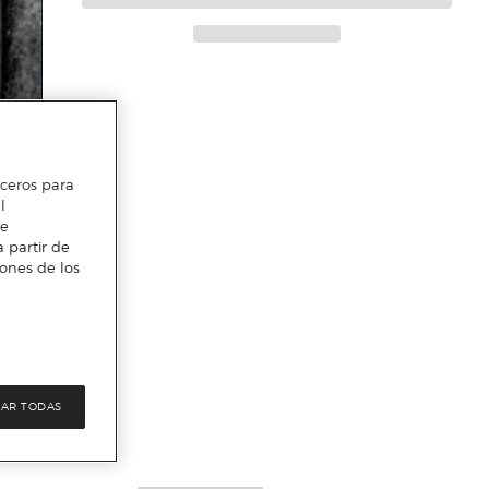
erceros para
l
te
 partir de
iones de los
AR TODAS