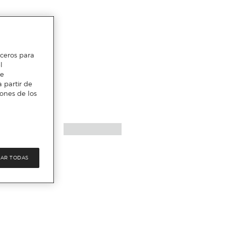
erceros para
l
te
 partir de
iones de los
AR TODAS