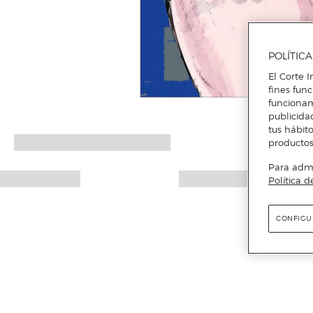
POLÍTIC
El Corte I
fines fun
funcionam
publicida
tus hábito
productos
Para admin
Política d
CONFIGU