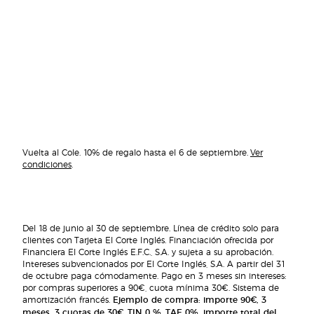
Vuelta al Cole. 10% de regalo hasta el 6 de septiembre.
Ver
condiciones
.
Del 18 de junio al 30 de septiembre. Línea de crédito solo para
clientes con Tarjeta El Corte Inglés. Financiación ofrecida por
Financiera El Corte Inglés E.F.C., S.A. y sujeta a su aprobación.
Intereses subvencionados por El Corte Inglés, S.A. A partir del 31
de octubre paga cómodamente. Pago en 3 meses sin intereses:
por compras superiores a 90€, cuota mínima 30€. Sistema de
amortización francés.
Ejemplo de compra: importe 90€, 3
meses, 3 cuotas de 30€, TIN 0 %,
TAE 0%
, importe total del