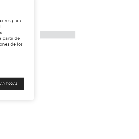
erceros para
l
te
 partir de
iones de los
AR TODAS