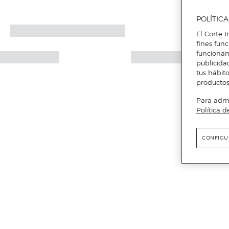
POLÍTIC
El Corte I
fines fun
funcionam
publicida
tus hábito
productos
Para admin
Política d
CONFIGU