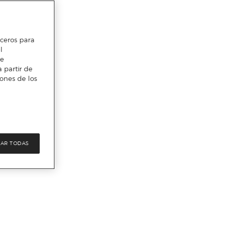
erceros para
l
te
 partir de
iones de los
AR TODAS