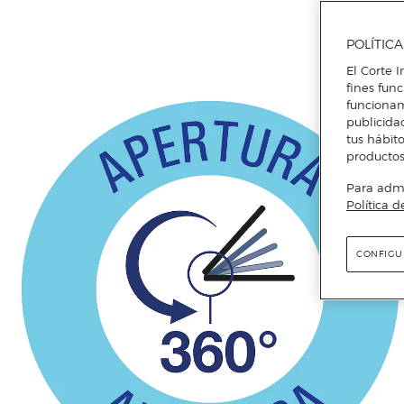
POLÍTIC
El Corte I
fines fun
funcionam
publicida
tus hábito
productos
Para admin
Política d
CONFIGU