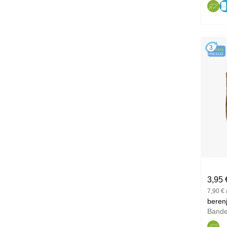
3
DÍAS
FRESCO
3,95 
7,90 € 
Band