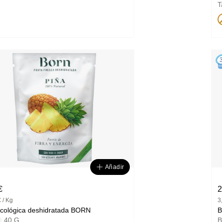
T
F
Añadir
€
2
 / Kg
3
piña ecológica deshidratada BORN
B
|
40 G
B