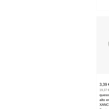
3,39 
19,37 €
queso
alto en p
XANC