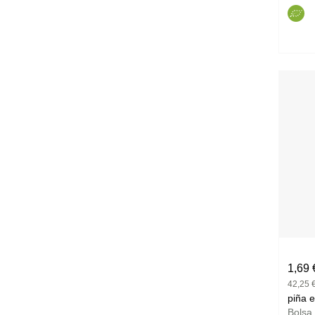
1,69 
42,25 €
Bolsa