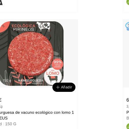
F
Añadir
€
6
Kg
3
rguesa de vacuno ecológico con lomo 1
P
NEUS
B
ad
|
150 G