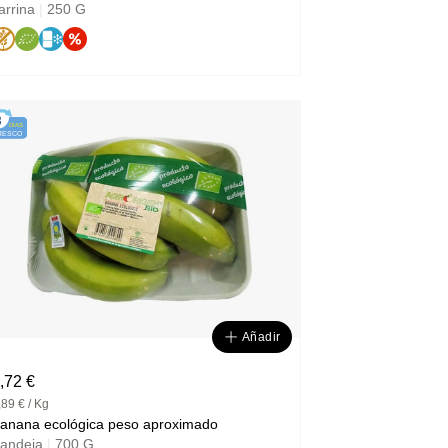
arrina
|
250 G
3
DÍAS
RESCO
Añadir
,72 €
,89 € / Kg
anana ecológica peso aproximado
andeja
|
700 G