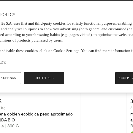
 POLICY
lés S.A. uses first and third-party cookies for strictly functional purposes, enablin
F
, and analytical purposes to show you advertising (both general and customised) ba
ted according to your browsing habits (e.g., pages visited), to optimise the website 
opinions of products purchased by users.
r disable these cookies, click on Cookie Settings. You can find more information 
licy
 SETTINGS
REJECT ALL
ACCEPT 
Añadir
€
3
/ Kg
3
na golden ecológica peso aproximado
m
NDA BIO
a
eja
|
800 G
B