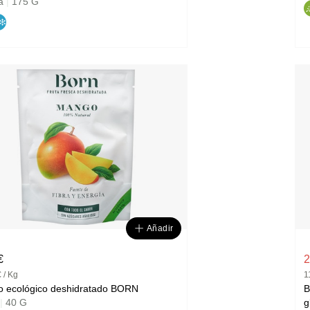
na
|
175 G
Añadir
€
2
 / Kg
1
mango ecológico deshidratado BORN
B
|
40 G