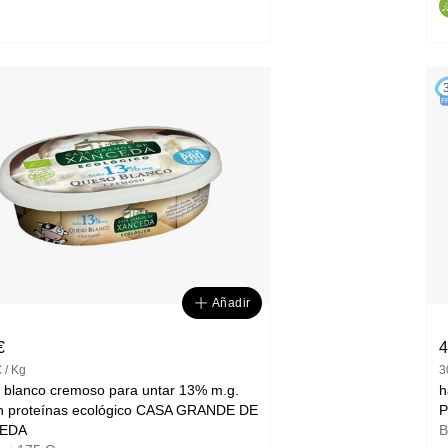
F
Añadir
€
4
 / Kg
3
 blanco cremoso para untar 13% m.g.
h
roteínas ecológico CASA GRANDE DE
P
EDA
B