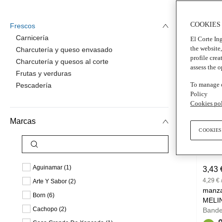
COOKIES
Frescos
Carnicería
El Corte Ing
5
DÍAS
FRESCO
the website
Charcutería y queso envasado
profile crea
Charcutería y quesos al corte
assess the 
Frutas y verduras
To manage o
Pescadería
Policy
Cookies po
Marcas
COOKIES
Aguinamar (1)
3,43 
4,29 € 
Arte Y Sabor (2)
manza
Born (6)
MELI
Cachopo (2)
Band