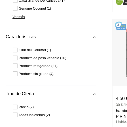
Casa Grande De Xanceda (1)
Genuine Coconut (1)
Ver más
3
DÍAS
FRESCO
Características
Club del Gourmet (1)
Producto de peso variable (10)
Producto refrigerado (27)
Producto sin gluten (4)
Tipo de Oferta
4,50 
30 € / 
Precio (2)
hambu
Todas las ofertas (2)
PIRI
Unid