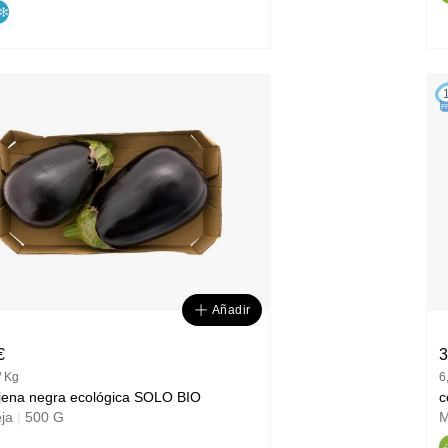
F
Añadir
€
3
/ Kg
6
berenjena negra ecológica SOLO BIO
eja
|
500 G
M