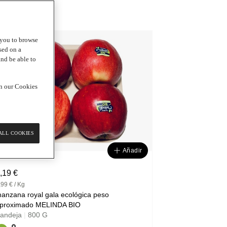
g you to browse
5
DÍAS
RESCO
sed on a
and be able to
in our Cookies
ALL COOKIES
Añadir
,19 €
,99 € / Kg
anzana royal gala ecológica peso
proximado MELINDA BIO
andeja
|
800 G