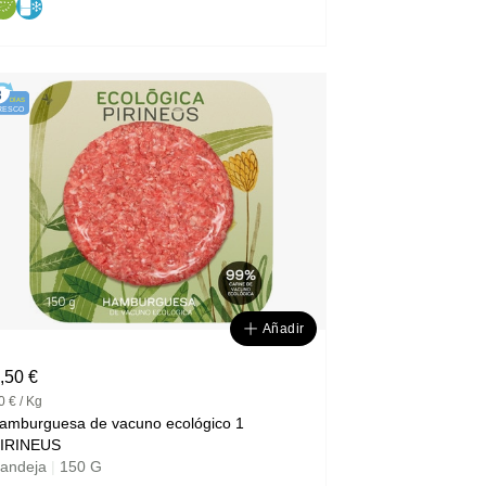
3
DÍAS
RESCO
Añadir
,50 €
0 € / Kg
amburguesa de vacuno ecológico 1
IRINEUS
andeja
|
150 G