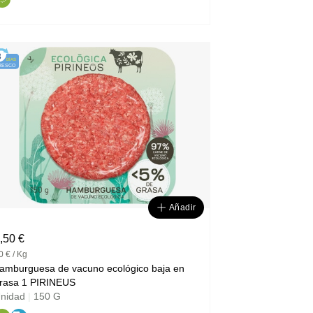
3
DÍAS
RESCO
Añadir
,50 €
0 € / Kg
amburguesa de vacuno ecológico baja en
grasa 1 PIRINEUS
nidad
|
150 G