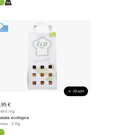
5
DÍAS
RESCO
Añadir
,95 €
,48 € / Kg
atata ecológica
olsa
|
2 Kg