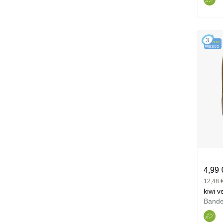
3
DÍAS
FRESCO
4,99 
12,48 €
Band