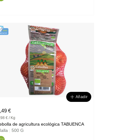
10
DÍAS
RESCO
Añadir
,49 €
,98 € / Kg
cebolla de agricultura ecológica TABUENCA
alla
|
500 G