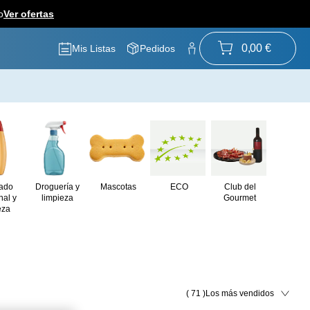
o
Ver ofertas
0,00 €
Mis Listas
Pedidos
ado
Droguería y
Mascotas
ECO
Club del
nal y
limpieza
Gourmet
eza
( 71 )
Los más vendidos