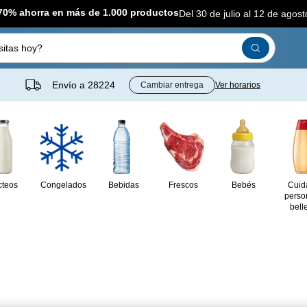
-70% ahorra en más de 1.000 productos
Del 30 de julio al 12 de agost
itas hoy?
Envío a
28224
Cambiar entrega
Ver horarios
cteos
Congelados
Bebidas
Frescos
Bebés
Cuid
perso
bell