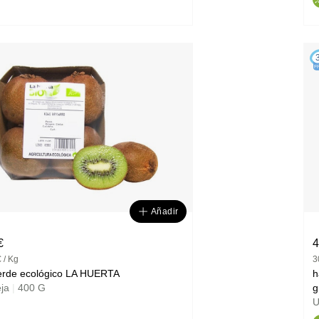
F
Añadir
€
4
 / Kg
3
kiwi verde ecológico LA HUERTA
h
eja
|
400 G
U