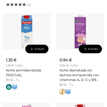
(1)
Añadir
Añadir
1,35 €
0,94 €
1,35 € / Litro
0,94 € / Litro
leche semidesnatada
leche desnatada sin
PASCUAL
lactosa enriquecida con
Brik
|
1 L
vitaminas A, D, E y B9
EL CORTE INGLES
Brik
|
1 L
6
6