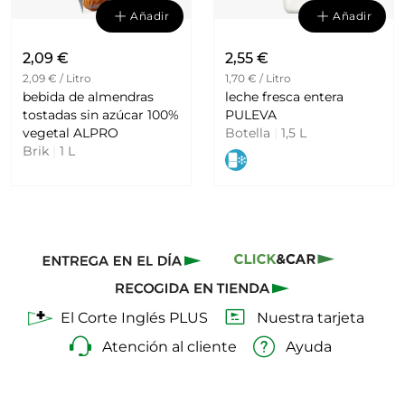
Añadir
Añadir
2,09 €
2,55 €
2,09 € / Litro
1,70 € / Litro
bebida de almendras
leche fresca entera
tostadas sin azúcar 100%
PULEVA
vegetal ALPRO
Botella
|
1,5 L
Brik
|
1 L
El Corte Inglés PLUS
Nuestra tarjeta
Atención al cliente
Ayuda