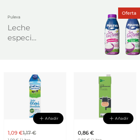
Oferta
Puleva
Leche
especial
sin
lactosa
Añadir
Añadir
1,09 €
1,17 €
0,86 €
1,09 € / Litro
0,86 € / Litro