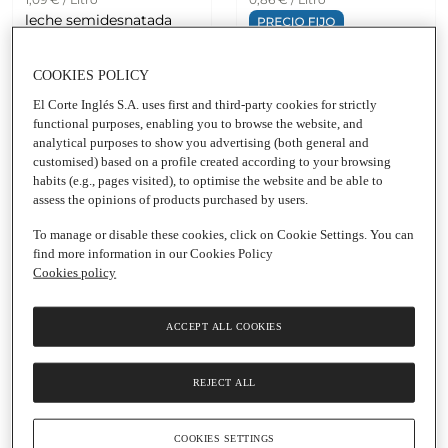
leche semidesnatada
ASTURIANA
leche semidesnatada de
Brik
|
1 L
Asturias EL CORTE
COOKIES POLICY
INGLES
6
Brik
|
1 L
El Corte Inglés S.A. uses first and third-party cookies for strictly
functional purposes, enabling you to browse the website, and
6
analytical purposes to show you advertising (both general and
customised) based on a profile created according to your browsing
habits (e.g., pages visited), to optimise the website and be able to
assess the opinions of products purchased by users.
To manage or disable these cookies, click on Cookie Settings. You can
find more information in our Cookies Policy
Cookies policy
Añadir
Añadir
ACCEPT ALL COOKIES
1,24 €
1,29 €
0,96 €
REJECT ALL
1,24 € / Litro
0,96 € / Litro
leche entera ASTURIANA
Brik
|
1 L
leche entera de Asturias
COOKIES SETTINGS