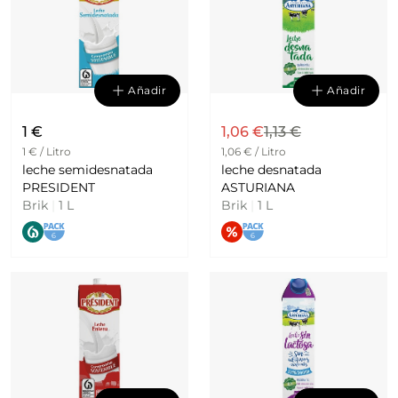
Añadir
Añadir
1 €
1,06 €
1,13 €
1 € / Litro
1,06 € / Litro
leche semidesnatada
leche desnatada
PRESIDENT
ASTURIANA
Brik
|
1 L
Brik
|
1 L
6
6