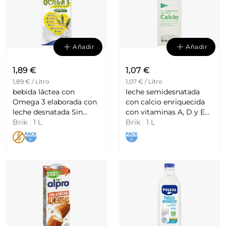
Añadir
Añadir
1,89 €
1,07 €
1,89 € / Litro
1,07 € / Litro
bebida láctea con
leche semidesnatada
Omega 3 elaborada con
con calcio enriquecida
leche desnatada Sin
con vitaminas A, D y E
Brik
|
1 L
Gluten PULEVA
EL CORTE INGLES
Brik
|
1 L
6
6