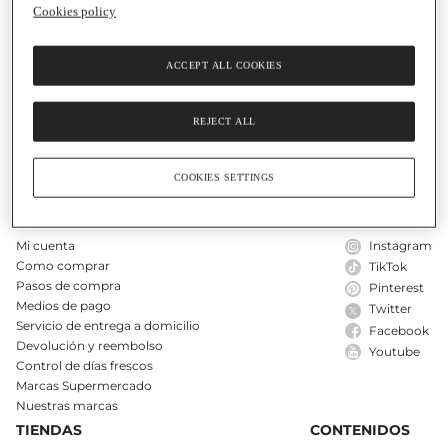
Cookies policy
ACCEPT ALL COOKIES
El Corte Inglés PLUS
Nuestra tarjeta
REJECT ALL
Atención al cliente
Ayuda
COOKIES SETTINGS
COMPRA ONLINE
SIGUENOS
Mi cuenta
Instagram
Como comprar
TikTok
Pasos de compra
Pinterest
Medios de pago
Twitter
Servicio de entrega a domicilio
Facebook
Devolución y reembolso
Youtube
Control de días frescos
Marcas Supermercado
Nuestras marcas
TIENDAS
CONTENIDOS