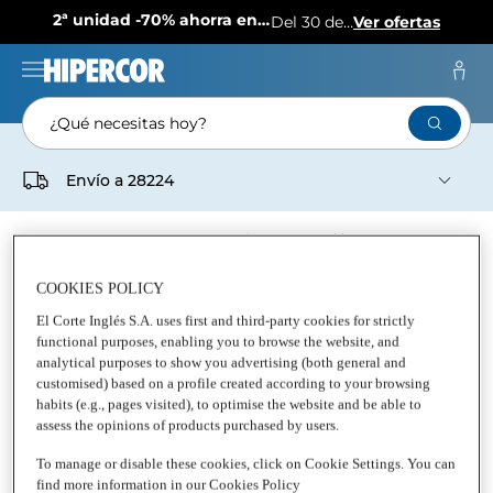
2ª unidad -70% ahorra en más de 1.000 productos
Del 30 de julio al 12 de agosto
Ver ofertas
¿Qué necesitas hoy?
Envío a
28224
Pedidos
Mis Listas
COOKIES POLICY
Supermercado
Parafarmacia
Dietética Parafarmacia
Complementos alimenticios
El Corte Inglés S.A. uses first and third-party cookies for strictly
functional purposes, enabling you to browse the website, and
COMPLEMENTOS ALIMENTICIOS
analytical purposes to show you advertising (both general and
customised) based on a profile created according to your browsing
habits (e.g., pages visited), to optimise the website and be able to
Complementos alimenticios
assess the opinions of products purchased by users.
To manage or disable these cookies, click on Cookie Settings. You can
find more information in our Cookies Policy