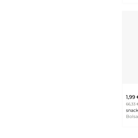
1,99
66,33 
Bols