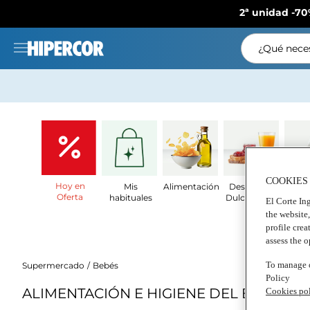
2ª unidad -70
¿Qué neces
COOKIES
Hoy en
Mis
Alimentación
Desayunos
Lá
Oferta
habituales
Dulces y pan
El Corte Ing
the website
profile crea
assess the 
To manage o
Supermercado
Bebés
Policy
ALIMENTACIÓN E HIGIENE DEL BEBÉ GO
Cookies po