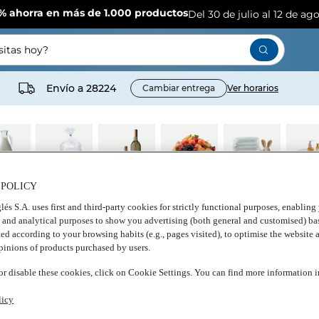
% ahorra en más de 1.000 productos
Del 30 de julio al 12 de ag
itas hoy?
Envío a
28224
Cambiar entrega
Ver horarios
 POLICY
cteos
Congelados
Bebidas
Frescos
Bebés
Cuid
perso
lés S.A. uses first and third-party cookies for strictly functional purposes, enablin
bell
, and analytical purposes to show you advertising (both general and customised) ba
ted according to your browsing habits (e.g., pages visited), to optimise the website 
opinions of products purchased by users.
r disable these cookies, click on Cookie Settings. You can find more information 
ODIES
licy