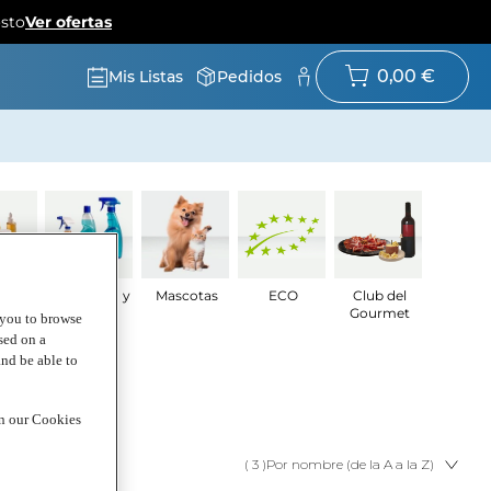
osto
Ver ofertas
0,00 €
Mis Listas
Pedidos
ado
Droguería y
Mascotas
ECO
Club del
nal y
limpieza
Gourmet
g you to browse
eza
sed on a
and be able to
in our Cookies
( 3 )
Por nombre (de la A a la Z)