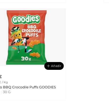
Añadir
 €
€ / Kg
snacks BBQ Crocodile Puffs GOODIES
a
|
30 G