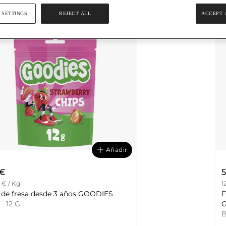
 SETTINGS
REJECT ALL
ACCEPT 
Añadir
 €
5
 € / Kg
1
chips de fresa desde 3 años GOODIES
F
a
|
12 G
B