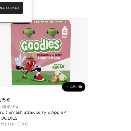
ALL COOKIES
Añadir
,15 €
2,88 € / Kg
ruit Smash Strawberry & Apple 4
GOODIES
olsitas
|
100 G