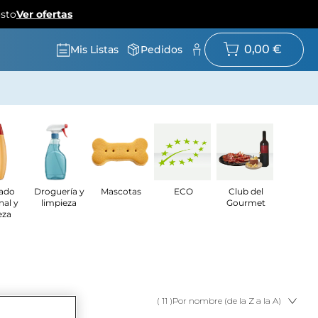
osto
Ver ofertas
0,00 €
Mis Listas
Pedidos
ado
Droguería y
Mascotas
ECO
Club del
nal y
limpieza
Gourmet
eza
( 11 )
Por nombre (de la Z a la A)