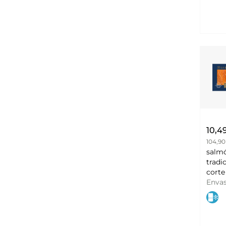
10,4
104,90
salm
tradi
corte 
BALI
Enva