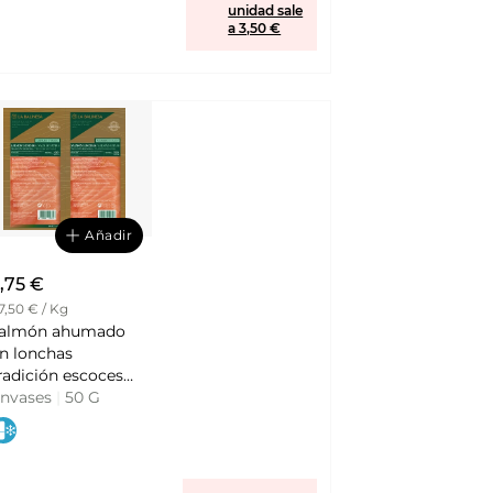
unidad sale
a 3,50 €
Añadir
,75 €
7,50 € / Kg
almón ahumado
n lonchas
radición escocesa
in azúcares
nvases
|
50 G
ñadidos pack 2 LA
ALINESA