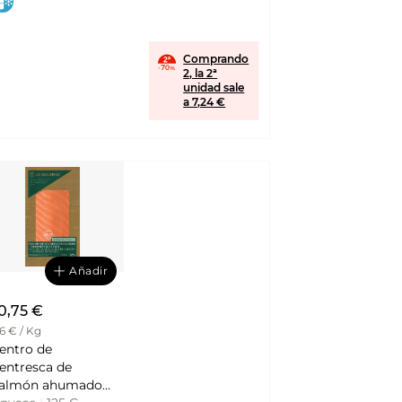
Comprando
2, la 2ª
unidad sale
a 7,24 €
Añadir
0,75 €
6 € / Kg
entro de
entresca de
almón ahumado