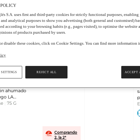
 POLICY
lés S.A. uses first and third-party cookies for strictly functional purposes, enablin
, and analytical purposes to show you advertising (both general and customised) ba
ted according to your browsing habits (e.g., pages visited), to optimise the website 
opinions of products purchased by users.
r disable these cookies, click on Cookie Settings. You can find more information 
licy
Añadir
 €
1
 SETTINGS
REJECT ALL
ACCEPT 
€ / Kg
7
tos de
s
ón ahumado
s
o LA
p
NESA
se
|
75 G
t
E
s
a
B
Comprando
2, la 2ª