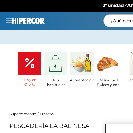
2ª unidad -70
¿Qué neces
Hoy en
Mis
Alimentación
Desayunos
Lá
Oferta
habituales
Dulces y pan
Supermercado
Frescos
PESCADERÍA LA BALINESA