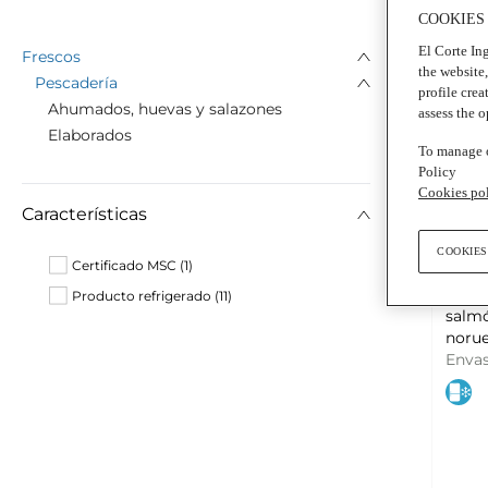
COOKIES
El Corte Ing
Frescos
the website
Pescadería
profile crea
Ahumados, huevas y salazones
assess the 
Elaborados
To manage o
Policy
Cookies po
Características
5,65
COOKIES
Certificado MSC (1)
75,33 
taqui
Producto refrigerado (11)
salm
norueg
BALI
Enva