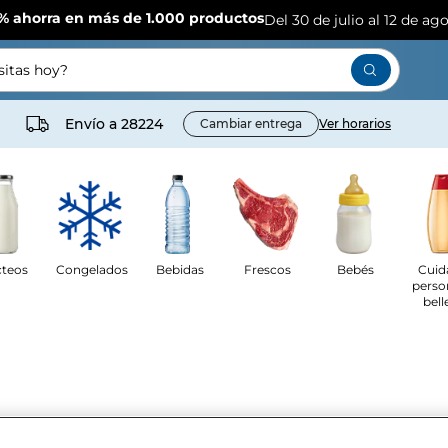
% ahorra en más de 1.000 productos
Del 30 de julio al 12 de ag
itas hoy?
Envío a
28224
Cambiar entrega
Ver horarios
cteos
Congelados
Bebidas
Frescos
Bebés
Cuid
perso
bell