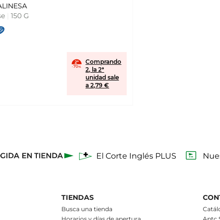
ALINESA
se
|
150 G
Comprando
2, la 2ª
unidad sale
a 2,79 €
El Corte Inglés PLUS
Nues
TIENDAS
CON
Busca una tienda
Catál
Horarios y días de apertura
Aptc