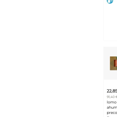
BALI
22,8
91,40 
lomo
ahum
preco