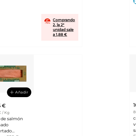
NESA
Comprando
2, la 2ª
unidad sale
a 1,88 €
Añadir
1
5 €
8
€ / Kg
c
 de salmón
v
ado
s
rtado