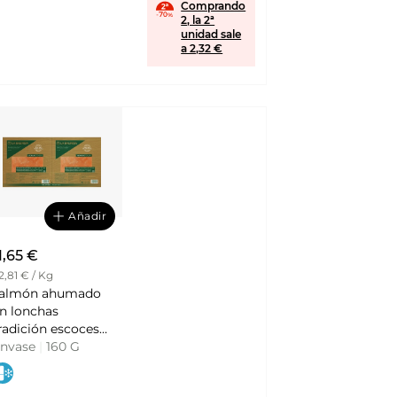
Comprando
2, la 2ª
unidad sale
a 2,32 €
Añadir
1,65 €
2,81 € / Kg
almón ahumado
n lonchas
radición escocesa
ack 2 x 80 g LA
nvase
|
160 G
ALINESA