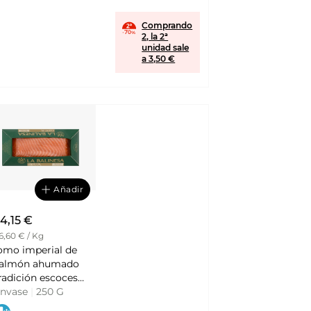
Comprando
2, la 2ª
unidad sale
a 3,50 €
Añadir
4,15 €
6,60 € / Kg
omo imperial de
almón ahumado
radición escocesa
in azúcares LA
nvase
|
250 G
ALINESA