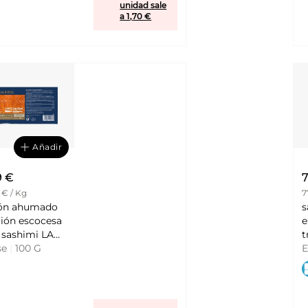
unidad sale
a 1,70 €
Añadir
9 €
7
 € / Kg
7
ón ahumado
s
ción escocesa
e
sashimi LA
t
NESA
se
|
100 G
s
E
a
B