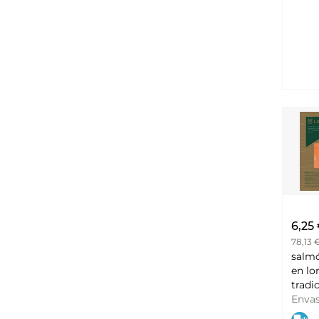
6,25
78,13 
salm
en lo
tradi
cont
Enva
reduci