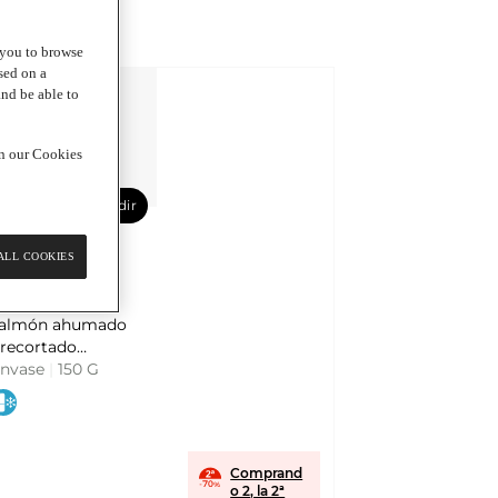
g you to browse
sed on a
and be able to
in our Cookies
Añadir
1,65 €
ALL COOKIES
7,67 € / Kg
olomillo de
almón ahumado
recortado
radición escocesa
nvase
|
150 G
in azúcares
ñadidos LA
ALINESA
Comprand
o 2, la 2ª