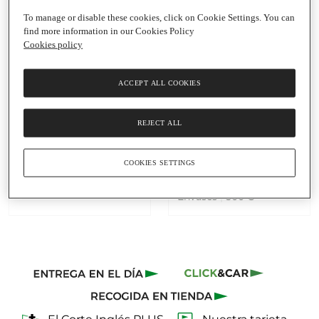
To manage or disable these cookies, click on Cookie Settings. You can
find more information in our Cookies Policy
Cookies policy
ACCEPT ALL COOKIES
Añadir
Añadir
4,70 €
6,50 €
REJECT ALL
4,70 € / Kg
6,50 € / Kg
arroz bomba LA
arroz bomba pack 2 LA
COOKIES SETTINGS
FALLERA
FALLERA
Paquete
|
1 Kg
+ paquete gratis
Envases
|
500 G