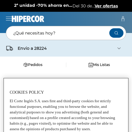
2ª unidad -70% ahorra en más de 1.000 productos
Del 30 de julio al 12 de agosto
Ver ofertas
¿Qué necesitas hoy?
Envío a
28224
Pedidos
Mis Listas
Supermercado
Alimentación
Alimentación general
Arroz
COOKIES POLICY
ARROZ BOMBA LA FALLERA
El Corte Inglés S.A. uses first and third-party cookies for strictly
functional purposes, enabling you to browse the website, and
Arroz bomba
analytical purposes to show you advertising (both general and
customised) based on a profile created according to your browsing
habits (e.g., pages visited), to optimise the website and be able to
assess the opinions of products purchased by users.