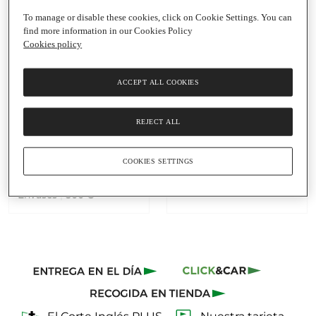
To manage or disable these cookies, click on Cookie Settings. You can
find more information in our Cookies Policy
Cookies policy
ACCEPT ALL COOKIES
Añadir
Añadir
6,50 €
4,70 €
REJECT ALL
6,50 € / Kg
4,70 € / Kg
arroz bomba pack 2 LA
arroz bomba LA
COOKIES SETTINGS
FALLERA
FALLERA
Paquete
|
1 Kg
+ paquete gratis
Envases
|
500 G