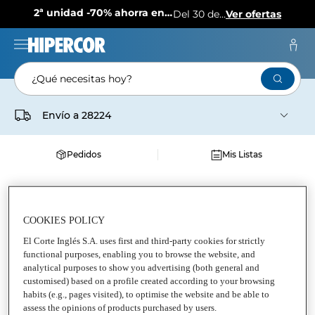
2ª unidad -70% ahorra en más de 1.000 productos
Del 30 de julio al 12 de agosto
Ver ofertas
¿Qué necesitas hoy?
Envío a
28224
Pedidos
Mis Listas
Supermercado
Alimentación
Alimentación general
Arroz
COOKIES POLICY
ARROZ BOMBA LA FALLERA
El Corte Inglés S.A. uses first and third-party cookies for strictly
functional purposes, enabling you to browse the website, and
Arroz bomba
analytical purposes to show you advertising (both general and
customised) based on a profile created according to your browsing
habits (e.g., pages visited), to optimise the website and be able to
assess the opinions of products purchased by users.