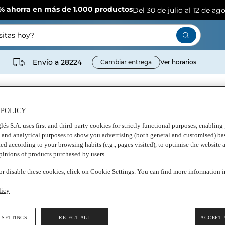
% ahorra en más de 1.000 productos
Del 30 de julio al 12 de ag
itas hoy?
Envío a
28224
Cambiar entrega
Ver horarios
 POLICY
lés S.A. uses first and third-party cookies for strictly functional purposes, enablin
, and analytical purposes to show you advertising (both general and customised) ba
cteos
Congelados
Bebidas
Frescos
Bebés
Cuid
perso
ted according to your browsing habits (e.g., pages visited), to optimise the website 
bell
opinions of products purchased by users.
r disable these cookies, click on Cookie Settings. You can find more information 
licy
 SETTINGS
REJECT ALL
ACCEPT 