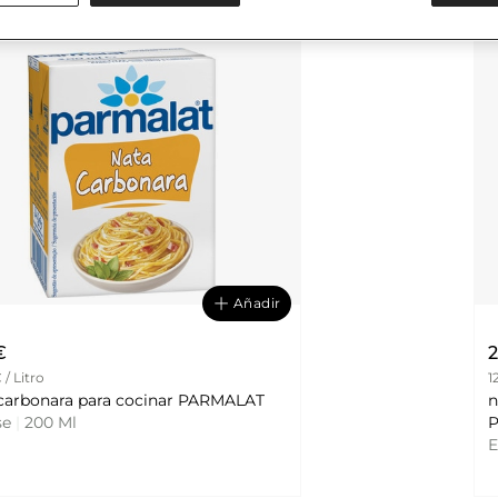
Añadir
€
2
 / Litro
1
nata carbonara para cocinar PARMALAT
n
se
|
200 Ml
E