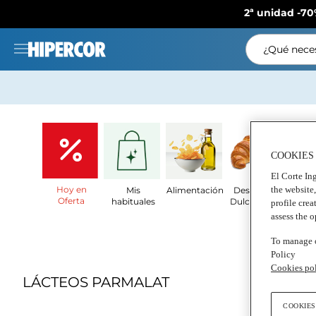
2ª unidad -70
¿Qué neces
COOKIES
El Corte Ing
Hoy en
the website
Mis
Alimentación
Desayunos
Lá
Oferta
habituales
Dulces y pan
profile crea
assess the 
To manage o
Policy
Cookies po
LÁCTEOS PARMALAT
COOKIES