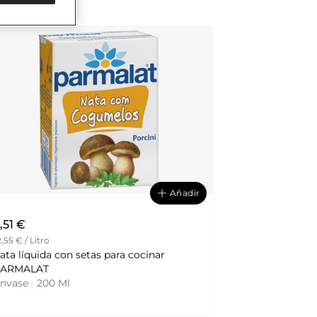
Añadir
,51 €
2,55 € / Litro
ata líquida con setas para cocinar
PARMALAT
nvase
|
200 Ml