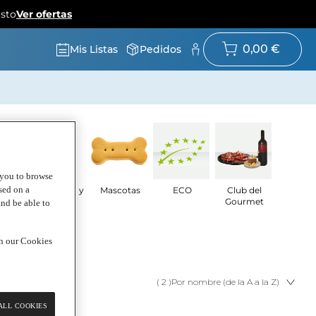
osto
Ver ofertas
0,00 €
Mis Listas
Pedidos
g you to browse
sed on a
ado
Droguería y
Mascotas
ECO
Club del
nal y
limpieza
Gourmet
and be able to
eza
in our Cookies
( 2 )
Por nombre (de la A a la Z)
ALL COOKIES