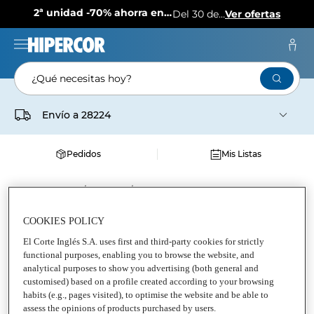
2ª unidad -70% ahorra en más de 1.000 productos
Del 30 de julio al 12 de agosto
Ver ofertas
¿Qué necesitas hoy?
Envío a
28224
Pedidos
Mis Listas
Supermercado
Frescos
CHARCUTERÍA Y QUESO ENVASADO QUERTA
COOKIES POLICY
El Corte Inglés S.A. uses first and third-party cookies for strictly
Charcutería y queso envasado
functional purposes, enabling you to browse the website, and
analytical purposes to show you advertising (both general and
customised) based on a profile created according to your browsing
habits (e.g., pages visited), to optimise the website and be able to
assess the opinions of products purchased by users.