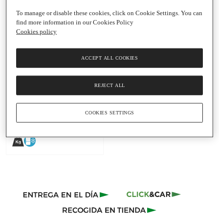
To manage or disable these cookies, click on Cookie Settings. You can
find more information in our Cookies Policy
Cookies policy
Añadir
ACCEPT ALL COOKIES
11,66 €
REJECT ALL
31,08 € / Kg
queso curado de oveja
elaborado con leche
COOKIES SETTINGS
pasteurizada DOP
Queso Manchego peso
Cuña
|
375 G
aproximado QUERTA