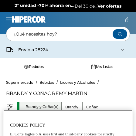
2ª unidad -70% ahorra en más de 1.000 productos
Del 30 de julio al 12 de agosto
Ver ofertas
¿Qué necesitas hoy?
Envío a
28224
Pedidos
Mis Listas
Supermercado
Bebidas
Licores y Alcoholes
BRANDY Y COÑAC REMY MARTIN
Brandy y Coñac
Brandy
Coñac
COOKIES POLICY
El Corte Inglés S.A. uses first and third-party cookies for strictly