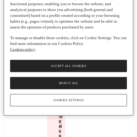
functional purposes, enabling you to browse the website, and
analytical purposes to show you advertising (both general and
Añadir
customised) based on a profile created according to your browsing
habits (e.g., pages visited), to optimise the website and be able to
assess the opinions of products purchased by users.
61,79 €
Añadir
88,27 € / Litro
To manage or disable these cookies, click on Cookie Settings. You can
coñac VSOP
find more information in our Cookies Policy
299,99 €
Fine
Cookies policy
Champagne
428,56 € / Litro
coñac extra viejo XO
REMY
Botella
|
70
REMY MARTIN
MARTIN
Cl
ACCEPT ALL COOKIES
Botella
|
70 Cl
(57)
REJECT ALL
2
0
COOKIES SETTINGS
%
d
e
re
g
al
o
p