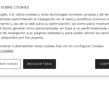
A SOBRE COOKIES
nglés, S.A. utiliza cookies y otras tecnologías similares, propias y de t
cionales (permitiendo la navegación en la web) y analíticos (conocer e
iento y uso de la web para su optimización), así como para mostrar
d (tanto general como personalizada, en base a un perfil elaborado a
s de navegación p.ej. páginas visitadas) y para poder valorar las opin
 adquiridos por los usuarios.
istrar o deshabilitar estas cookies haz clic en Configurar Cookies.
e cookies
RAR COOKIES
RECHAZAR TODAS
ACEPT