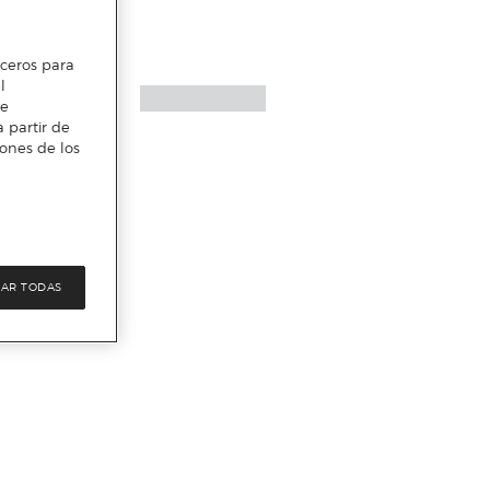
erceros para
l
te
 partir de
iones de los
AR TODAS