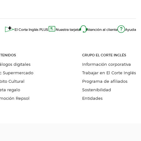
El Corte Inglés PLUS
Nuestra tarjeta
Atención al cliente
Ayuda
TENIDOS
GRUPO EL CORTE INGLÉS
álogos digitales
Información corporativa
c Supermercado
Trabajar en El Corte Inglés
ito Cultural
Programa de afiliados
eta regalo
Sostenibilidad
moción Repsol
Entidades