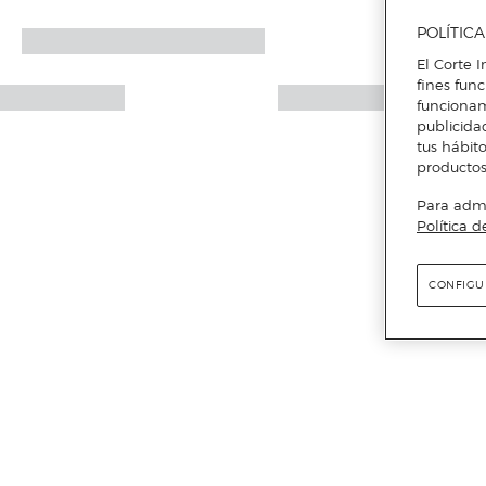
POLÍTIC
El Corte I
fines fun
funcionam
publicida
tus hábito
productos
Para admin
Política d
CONFIGU